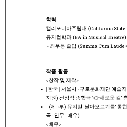
학력
캘리포니아주립대 (California State Uni
뮤지컬학과
(BA in Musical Theatre)
- 최우등 졸업 (Summa Cum Laude
작품 활동
​<창작 및 제작>
[한국] 서울시 · 구로문화재단 예술지
지원) 선정작 종합극 ‘
👉
새로운
길
’
-
(제 1부) 뮤지컬 '날아오르기를' 통합 
곡 · 안무 · 배우)
<배우>