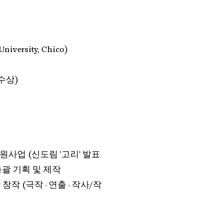
versity, Chico)
 수상)
원사업 (신도림 '고리' 발표
 총괄 기획 및 제작
창작 (극작 · 연출 · 작사/작